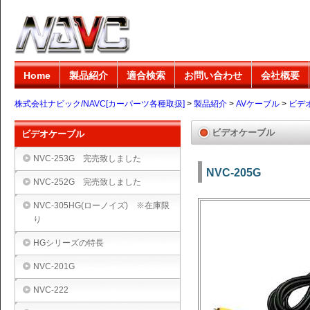
Home
製品紹介
適合検索
お問い合わせ
会社概要
株式会社ナビック/NAVC[カーパーツ各種取扱]
>
製品紹介
>
AVケーブル
>
ビデ
ビデオケーブル
ビデオケーブル
NVC-253G 完売致しました
NVC-205G
NVC-252G 完売致しました
NVC-305HG(ローノイズ) ※在庫限
り
HGシリーズの特長
NVC-201G
NVC-222