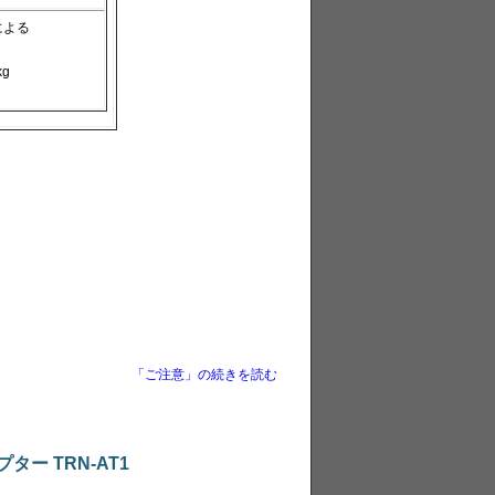
による
g
「ご注意」の続きを読む
ー TRN-AT1