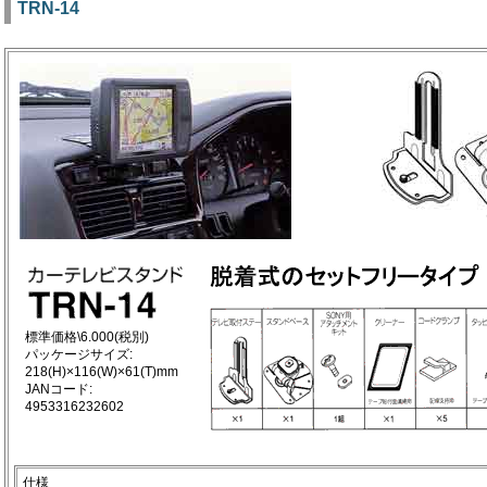
TRN-14
標準価格\6.000(税別)
パッケージサイズ:
218(H)×116(W)×61(T)mm
JANコード:
4953316232602
仕様