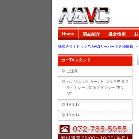
Home
製品紹介
適合検索
お
株式会社ナビック/NAVC[カーパーツ各種取扱]
>
カーTVスタンド
ご注意
パナソニック カーナビ ゴリラ専用 ス
ライドレール変換アダプター TRN-
AT1
TRN-17
TRN-14