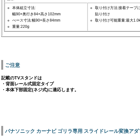
本体組立寸法:
取り付け方法:接着テープ
幅90×奥行き84×高さ102mm
貼り付け
べース寸法:幅90×長さ84mm
取り付け可能重量:最大1.0k
重量:220g
ご注意
記載のTVスタンドは
・背面レール式固定タイプ
・本体下部固定(ネジ式)に適応します。
パナソニック カーナビ ゴリラ専用 スライドレール変換アダプタ