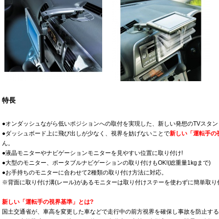
特長
●オンダッシュながら低いポジションへの取付を実現した、新しい発想のTVスタン
●ダッシュボード上に飛び出しが少なく、視界を妨げないことで
新しい「運転手の
ん。
●液晶モニターやナビゲーションモニターを見やすい位置に取り付け!
●大型のモニター、ポータブルナビゲーションの取り付けもOK!(総重量1kgまで)
●お手持ちのモニターに合わせて2種類の取り付け方法に対応。
※背面に取り付け溝(レール)があるモニターは取り付けステーを使わずに簡単取り
新しい「運転手の視界基準」とは?
国土交通省が、車高を変更した車などで走行中の前方視界を確保し事故を防止する