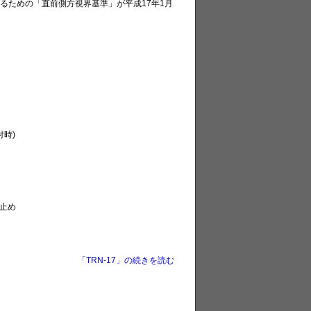
るための「直前側方視界基準」が平成17年1月
付時)
止め
「TRN-17」の続きを読む