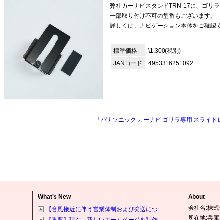
弊社カーナビスタンドTRN-17に、ゴリ
一部取り付け不可の型番もございます。
詳しくは、ナビゲーション本体をご確認
標準価格
\1.300(税別)
JANコード
4953316251092
「パナソニック カーナビ ゴリラ専用 スライドレ
What's New
About
会社名:株式
【台風接近に伴う営業体制および発送につ…
所在地:兵庫
【重要】現在、新しいホームページを制作…