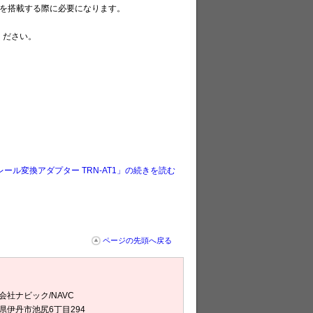
ラを搭載する際に必要になります。
ください。
ール変換アダプター TRN-AT1」の続きを読む
ページの先頭へ戻る
会社ナビック/NAVC
県伊丹市池尻6丁目294