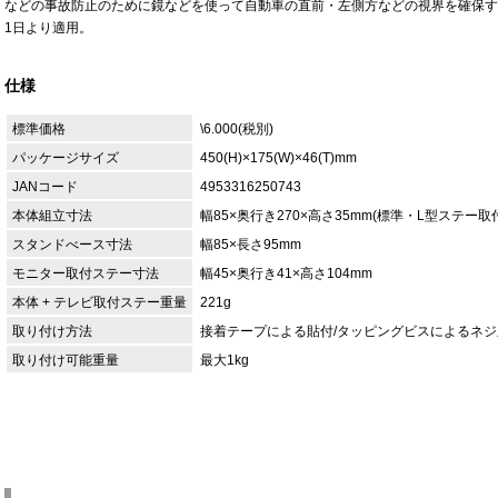
などの事故防止のために鏡などを使って自動車の直前・左側方などの視界を確保す
1日より適用。
仕様
標準価格
\6.000(税別)
パッケージサイズ
450(H)×175(W)×46(T)mm
JANコード
4953316250743
本体組立寸法
幅85×奥行き270×高さ35mm(標準・L型ステー取
スタンドべース寸法
幅85×長さ95mm
モニター取付ステー寸法
幅45×奥行き41×高さ104mm
本体 + テレビ取付ステー重量
221g
取り付け方法
接着テープによる貼付/タッピングビスによるネジ
取り付け可能重量
最大1kg