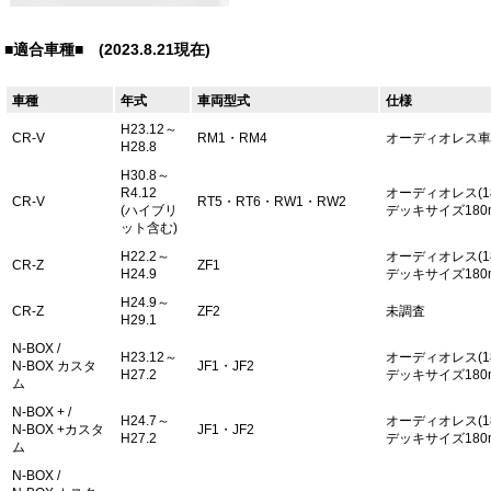
■適合車種■ (2023.8.21現在)
車種
年式
車両型式
仕様
H23.12～
CR-V
RM1・RM4
オーディオレス車
H28.8
H30.8～
R4.12
オーディオレス(1
CR-V
RT5・RT6・RW1・RW2
(ハイブリ
デッキサイズ180
ット含む)
H22.2～
オーディオレス(1
CR-Z
ZF1
H24.9
デッキサイズ180
H24.9～
CR-Z
ZF2
未調査
H29.1
N-BOX /
H23.12～
オーディオレス(1
N-BOX カスタ
JF1・JF2
H27.2
デッキサイズ180
ム
N-BOX + /
H24.7～
オーディオレス(1
N-BOX +カスタ
JF1・JF2
H27.2
デッキサイズ180
ム
N-BOX /