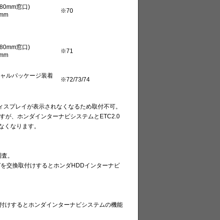
80mm窓口)
※70
mm
80mm窓口)
※71
mm
ャルパッケージ装着
※72/73/74
ィスプレイが表示されなくなるため取付不可。
すが、ホンダインターナビシステムとETC2.0
きなくなります。
。
調査。
Vを交換取付けするとホンダHDDインターナビ
。
取付けするとホンダインターナビシステムの機能