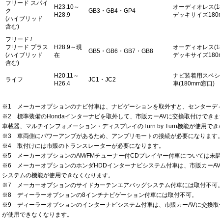
フリード スパイ
H23.10～
オーディオレス(1
ク
GB3・GB4・GP4
H28.9
デッキサイズ180
(ハイブリッド
含む)
フリード /
フリード プラス
H28.9～現
オーディオレス(1
GB5・GB6・GB7・GB8
(ハイブリッド
在
デッキサイズ180
含む)
H20.11～
ナビ装着用スペシ
ライフ
JC1・JC2
H26.4
車(180mm窓口)
※1 メーカーオプションのナビ付車は、ナビゲーションを取外すと、センターデ
※2 標準装備のHondaインターナビを取外して、市販カーAVに交換取付けできま
車載器、マルチインフォメーション・ディスプレイのTurn by Turn機能が使用で
※3 車両側にパワーアンプがあるため、アンプリモートの接続が必要になります
※4 取付けには市販のトランスレーターが必要になります。
※5 メーカーオプションのAM/FMチューナー付CDプレイヤー付車については未
※6 メーカーオプションのホンダHDDインターナビシステム付車は、市販カーA
システムの機能が使用できなくなります。
※7 メーカーオプションのサイドカーテンエアバッグシステム付車には取付不可
※8 ディーラーオプションの8インチナビゲーション付車には取付不可。
※9 ディーラーオプションのインターナビシステム付車は、市販カーAVに交換
が使用できなくなります。