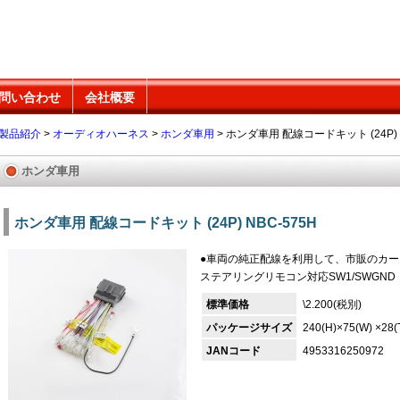
問い合わせ
会社概要
製品紹介
>
オーディオハーネス
>
ホンダ車用
>
ホンダ車用 配線コードキット (24P) N
ホンダ車用
ホンダ車用 配線コードキット (24P) NBC-575H
●車両の純正配線を利用して、市販のカ
ステアリングリモコン対応SW1/SWGND
標準価格
\2.200(税別)
パッケージサイズ
240(H)×75(W) ×28
JANコード
4953316250972