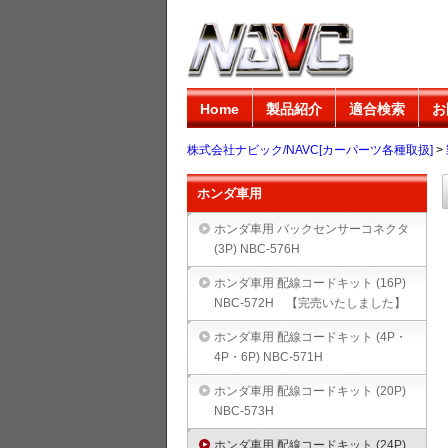
Home
製品紹介
適合検索
お
株式会社ナビック/NAVC[カーパーツ各種取扱]
>
ホンダ車用
ホンダ車用 バックセンサーコネクタ
(3P) NBC-576H
ホンダ車用 配線コードキット (16P)
NBC-572H 【完売いたしました】
ホンダ車用 配線コードキット (4P・
4P・6P) NBC-571H
ホンダ車用 配線コードキット (20P)
NBC-573H
ホンダ車用 配線コードキット (24P)