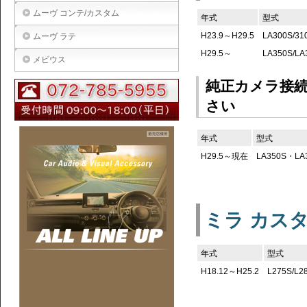
ムーヴ コンテ/カスタム
年式
型式
H23.9～H29.5
LA300S/31
ムーヴ ラテ
H29.5～
LA350S/LA
メビウス
純正カメラ接
さい
年式
型式
H29.5～現在
LA350S・LA
ミラ カス
年式
型式
H18.12～H25.2
L275S/L2