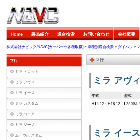
Home
製品紹介
適合検索
お問い合わせ
会社概要
株式会社ナビック/NAVC[カーパーツ各種取扱]
>
車種別適合検索
>
ダイハツ
>
マ行
マ行
ミラ トコット
ミラ アヴ
ミラ アヴィ
ミラ イース
年式
型式
ミラ カスタム
H14.12～H18.12
L250S/L
ミラ ココア
ミラ ジーノ
ミラ イー
ムーヴ/カスタム