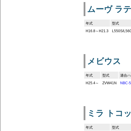
ムーヴ ラ
年式
型式
H16.8～H21.3
L550S/L56
メビウス
年式
型式
適合ハ
H25.4～
ZVW41N
NBC-5
ミラ トコ
年式
型式