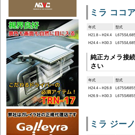
ミラ ココ
年式
型式
H21.8～H24.4
L675S/L68
H24.4～H30.3
L675S/L68
純正カメラ接
さい
年式
型式
H24.4～H26.8
L675S/685
H26.9～H30.3
L675S/685
ミラ ジー