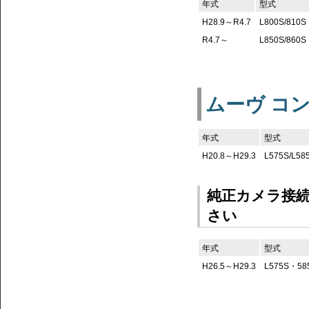
年式
型式
H28.9～R4.7
L800S/810S
R4.7～
L850S/860S
ムーヴ コ
年式
型式
H20.8～H29.3
L575S/L58
純正カメラ接
さい
年式
型式
H26.5～H29.3
L575S・58