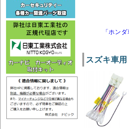
「ホンダ車
スズキ車用 配