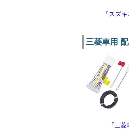
「スズキ車
三菱車用 配線
「三菱車