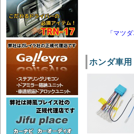
「マツダ車
ホンダ車用 配