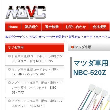
Home
製品紹介
適合検索
お問い合わせ
会社概要
株式会社ナビック/NAVC[カーパーツ各種取扱]
>
製品紹介
>
オーディオハーネ
マツダ車用
マツダ車用
日産車用 配線コードキット (20P) アン
テナ変換コード付 NBC-515NA
マツダ車用 
マツダ車用 配線コードキット (1P・
NBC-520Z
3P・4P・4P) NBC-520Z
スズキ・マツダ車用 配線・車速・ア
ンテナ変換・パネルセット NBC-
S1KIT-AT
スズキ・マツダ車用 配線・車速・パ
ネルセット NBC-S1KIT