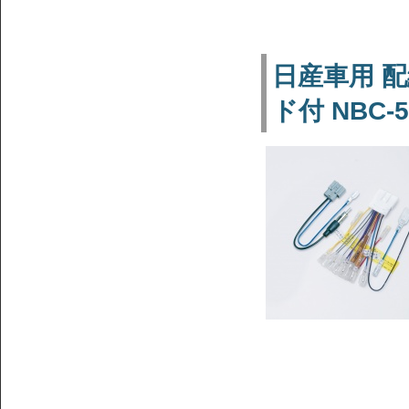
日産車用 配
ド付 NBC-5