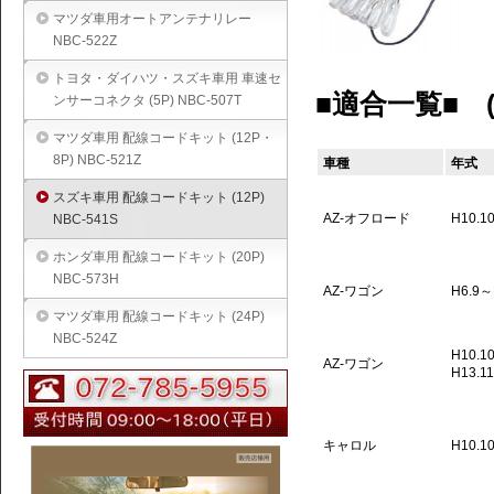
マツダ車用オートアンテナリレー
NBC-522Z
トヨタ・ダイハツ・スズキ車用 車速セ
■適合一覧■ (2
ンサーコネクタ (5P) NBC-507T
マツダ車用 配線コードキット (12P・
8P) NBC-521Z
車種
年式
スズキ車用 配線コードキット (12P)
AZ-オフロード
H10.1
NBC-541S
ホンダ車用 配線コードキット (20P)
NBC-573H
AZ-ワゴン
H6.9～
マツダ車用 配線コードキット (24P)
NBC-524Z
H10.1
AZ-ワゴン
H13.11
キャロル
H10.1