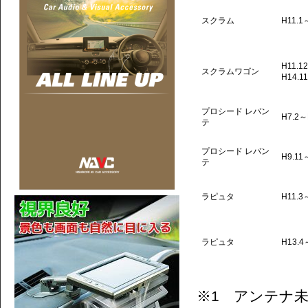
スクラム
H11.1
H11.1
スクラムワゴン
H14.11
プロシード レバン
H7.2～
テ
プロシード レバン
H9.11
テ
ラピュタ
H11.3
ラピュタ
H13.4
※1 アンテナ