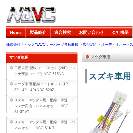
Home
製品紹介
適合検索
お問い合わせ
会社概要
株式会社ナビック/NAVC[カーパーツ各種取扱]
>
製品紹介
>
オーディオハーネ
マツダ車用
マツダ車用
日産車用 配線コードキット (20P) アン
テナ変換コード付 NBC-515NA
スズキ車用 配
マツダ車用 配線コードキット (1P・
3P・4P・4P) NBC-520Z
スズキ・マツダ車用 配線・車速・ア
ンテナ変換・パネルセット NBC-
S1KIT-AT
スズキ・マツダ車用 配線・車速・パ
ネルセット NBC-S1KIT