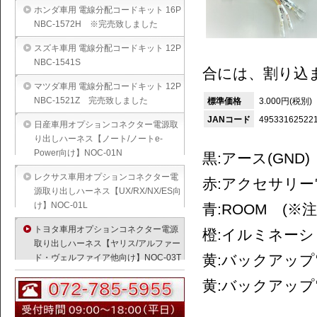
ホンダ車用 電線分配コードキット 16P
NBC-1572H ※完売致しました
スズキ車用 電線分配コードキット 12P
NBC-1541S
合には、割り込
マツダ車用 電線分配コードキット 12P
NBC-1521Z 完売致しました
標準価格
3.000円(税別)
JANコード
49533162522
日産車用オプションコネクター電源取
り出しハーネス【ノート/ノートe-
Power向け】NOC-01N
黒:アース(GND)
レクサス車用オプションコネクター電
赤:アクセサリー電
源取り出しハーネス【UX/RX/NX/ES向
け】NOC-01L
青:ROOM (
トヨタ車用オプションコネクター電源
橙:イルミネーショ
取り出しハーネス【ヤリス/アルファー
黄:バックアップ電源
ド・ヴェルファイア他向け】NOC-03T
黄:バックアップ電源