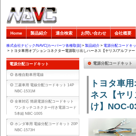
Home
製品紹介
適合検索
お問い合わせ
会社概要
株式会社ナビック/NAVC[カーパーツ各種取扱]
>
製品紹介
>
電源分配コードキ
>
トヨタ車用オプションコネクター電源取り出しハーネス【ヤリス/アルファード
電源分配コードキット
電源分配コードキット
各種自動車用電線
トヨタ車用
三菱車用 電線分配コードキット 14P
NBC-1531M
ネス【ヤリ
全車対応 簡易電源分配コードキット
け】NOC-0
ワンタッチコネクター付き電源コード
5本組 NBC-1005
ホンダ車用 電線分配コードキット 20P
NBC-1573H