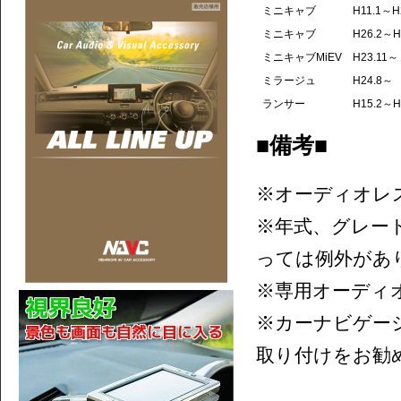
ミニキャブ
H11.1～H
ミニキャブ
H26.2～H
ミニキャブMiEV
H23.11～
ミラージュ
H24.8～
ランサー
H15.2～H
■備考■
※オーディオレ
※年式、グレー
っては例外があ
※専用オーディ
※カーナビゲー
取り付けをお勧