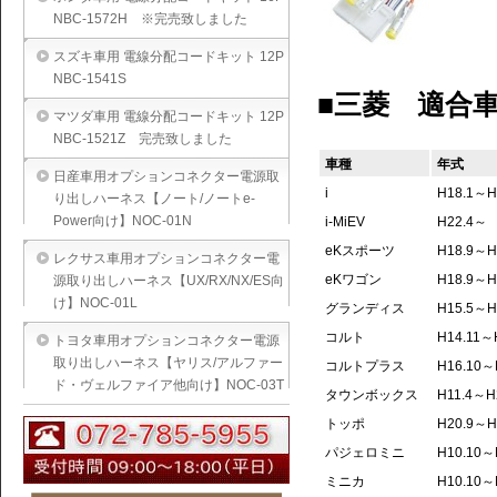
NBC-1572H ※完売致しました
スズキ車用 電線分配コードキット 12P
NBC-1541S
■三菱 適合車種
マツダ車用 電線分配コードキット 12P
NBC-1521Z 完売致しました
車種
年式
日産車用オプションコネクター電源取
i
H18.1～H
り出しハーネス【ノート/ノートe-
Power向け】NOC-01N
i-MiEV
H22.4～
eKスポーツ
H18.9～H
レクサス車用オプションコネクター電
eKワゴン
H18.9～H
源取り出しハーネス【UX/RX/NX/ES向
け】NOC-01L
グランディス
H15.5～H
コルト
H14.11～
トヨタ車用オプションコネクター電源
取り出しハーネス【ヤリス/アルファー
コルトプラス
H16.10～
ド・ヴェルファイア他向け】NOC-03T
タウンボックス
H11.4～H
トッポ
H20.9～H
パジェロミニ
H10.10～
ミニカ
H10.10～