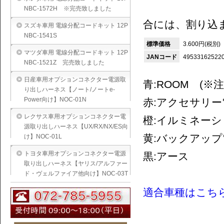
NBC-1572H ※完売致しました
合には、割り込
スズキ車用 電線分配コードキット 12P
NBC-1541S
標準価格
3.600円(税別)
マツダ車用 電線分配コードキット 12P
JANコード
49533162522
NBC-1521Z 完売致しました
日産車用オプションコネクター電源取
青:ROOM (
り出しハーネス【ノート/ノートe-
Power向け】NOC-01N
赤:アクセサリー電
レクサス車用オプションコネクター電
橙:イルミネーショ
源取り出しハーネス【UX/RX/NX/ES向
黄:バックアップ電源
け】NOC-01L
トヨタ車用オプションコネクター電源
黒:アース
取り出しハーネス【ヤリス/アルファー
ド・ヴェルファイア他向け】NOC-03T
適合車種はこち