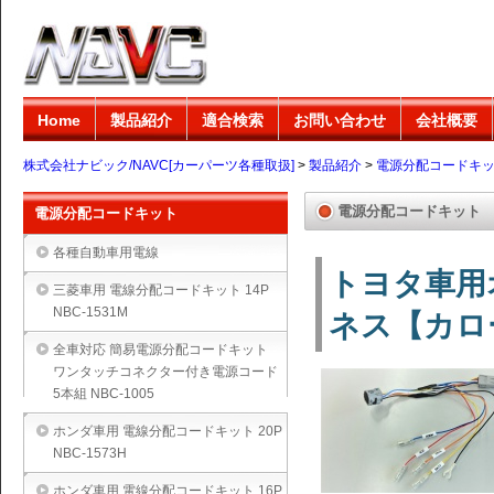
Home
製品紹介
適合検索
お問い合わせ
会社概要
株式会社ナビック/NAVC[カーパーツ各種取扱]
>
製品紹介
>
電源分配コードキ
電源分配コードキット
電源分配コードキット
各種自動車用電線
トヨタ車用
三菱車用 電線分配コードキット 14P
NBC-1531M
ネス【カロー
全車対応 簡易電源分配コードキット
ワンタッチコネクター付き電源コード
5本組 NBC-1005
ホンダ車用 電線分配コードキット 20P
NBC-1573H
ホンダ車用 電線分配コードキット 16P